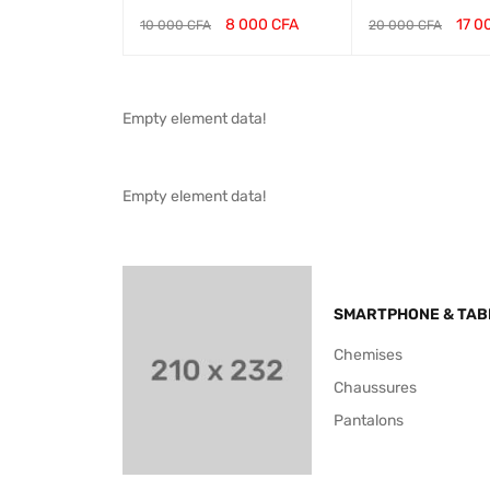
8 000
CFA
17 0
10 000
CFA
20 000
CFA
PANI
VUE
AJOUTER AU PANI
VUE
AJOUTER AU PANI
RAPIDE
ER
RAPIDE
ER
Empty element data!
Empty element data!
SMARTPHONE & TAB
Chemises
Chaussures
Pantalons