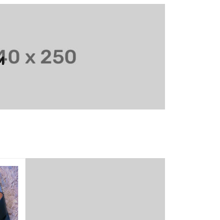
M
SALE