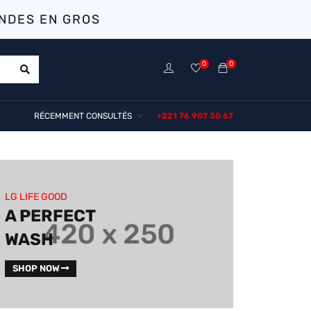
NDES EN GROS
0
0
RÉCEMMENT CONSULTÉS
+221 76 907 30 67
LG LIFE GOOD
A PERFECT
WASH
SHOP NOW