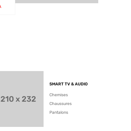
A
8 000
CFA
16 000
CFA
E
AJOUTER AU PANI
VUE
AJOUTER AU PANI
VUE
PIDE
ER
RAPIDE
ER
RAPIDE
SMART TV & AUDIO
Chemises
Chaussures
Pantalons