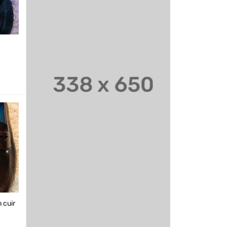
Sandales homme en cuire
Marakiss
Made in Sénégal
10 000
CFA
7 000
CFA
13 000
CFA
E
AJOUTER AU PANI
VUE
AJOUTER AU PANI
VUE
PIDE
ER
RAPIDE
ER
RAPIDE
 cuir
Chaussures montantes en
daim - Style élégant et
confort assuré