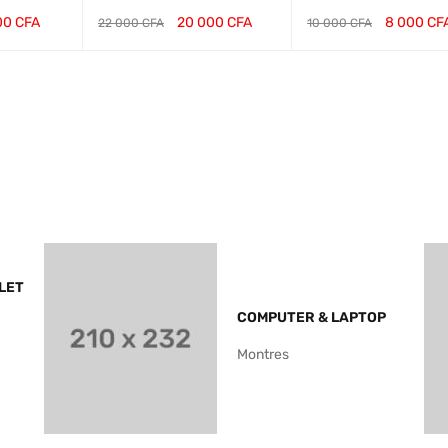
00
CFA
20 000
CFA
8 000
CF
22 000
CFA
10 000
CFA
VUE
AJOUTER AU PANI
VUE
AJOUTER AU PANI
VU
RAPIDE
ER
RAPIDE
ER
RA
LET
COMPUTER & LAPTOP
Montres