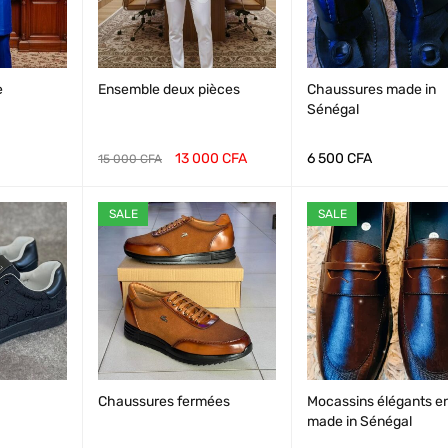
e
Ensemble deux pièces
Chaussures made in
Sénégal
13 000
CFA
6 500
CFA
15 000
CFA
VUE
AJOUTER AU PANI
VUE
AJOUTER AU PANI
VU
SALE
SALE
RAPIDE
ER
RAPIDE
ER
RA
Chaussures fermées
Mocassins élégants en
made in Sénégal